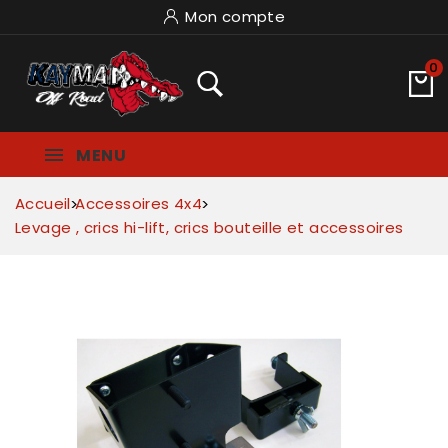
Mon compte
0
MENU
Accueil
Accessoires 4x4
Levage , crics hi-lift, crics bouteille et accessoires