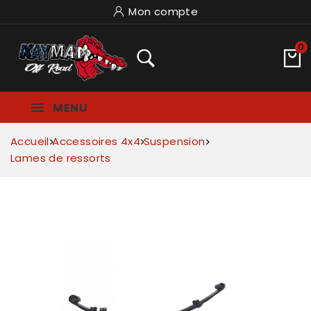
Mon compte
0
MENU
Accueil
Accessoires 4x4
Suspension
Lames de ressorts