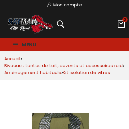
Mon compte
0
MENU
Accueil
Bivouac : tentes de toit, auvents et accessoires raid
Aménagement habitacle
Kit isolation de vitres