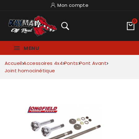
Mon compte
0
MENU
Accueil
Accessoires 4x4
Ponts
Pont Avant
Joint homocinétique