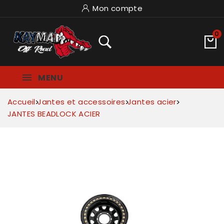
Mon compte
0
MENU
Accueil
Jantes et accessoires
Jantes acier
JANTES BEADLOCK ACIER