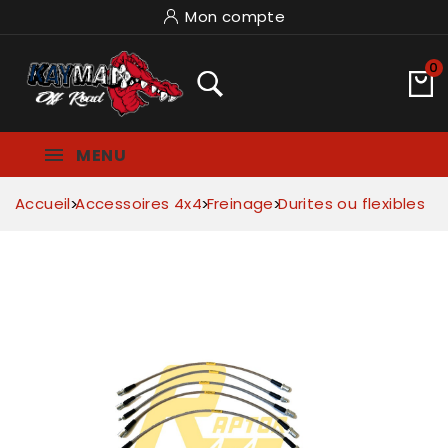
Mon compte
0
MENU
Accueil
Accessoires 4x4
Freinage
Durites ou flexibles