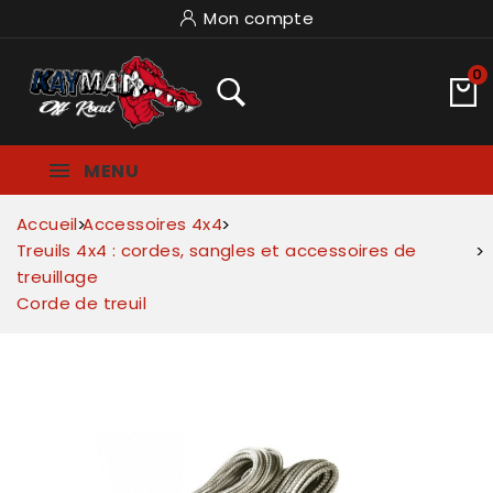
Mon compte
0
MENU
Accueil
Accessoires 4x4
Treuils 4x4 : cordes, sangles et accessoires de
treuillage
Corde de treuil