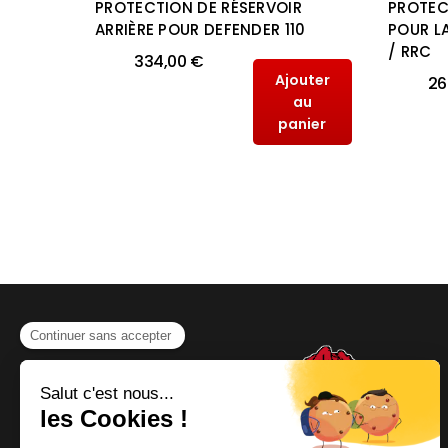
IK
PROTECTION DE RÉSERVOIR
PROTEC
ARRIÈRE POUR DEFENDER 110
POUR L
/ RRC
334,00 €
Ajouter
26
outer
au
au
panier
anier