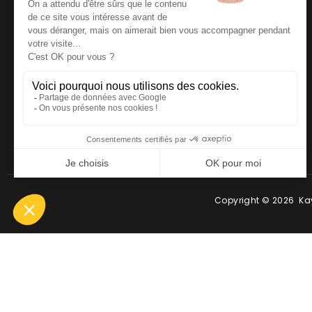
NOUS CONTACTER
Téléphone
:
06 64 19 19 67
Email
:
contact@kayman-
offroad.fr
Copyright © 2026 Kay