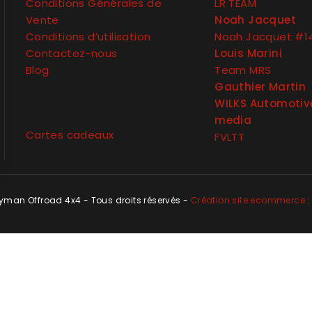
Conditions Générales de
LR TEAM
Vente
Noah Jacquet
Conditions d’utilisation
Noah Jacquet #1
Contactez-nous
Louis Marini
Blog
Team MRS
Gauthier Martin
WILKS Automotiv
media
Cartes cadeaux
FVLTT
man Offroad 4x4 - Tous droits réservés -
Création site ecommerce : 