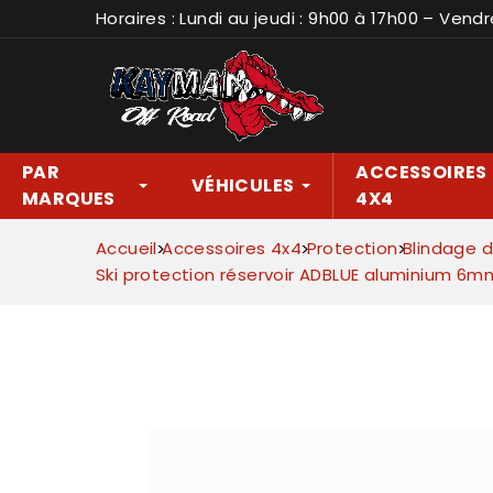
Horaires : Lundi au jeudi : 9h00 à 17h00 – Vendr
PAR
ACCESSOIRES
VÉHICULES
MARQUES
4X4
Accueil
Accessoires 4x4
Protection
Blindage d
Ski protection réservoir ADBLUE aluminium 6