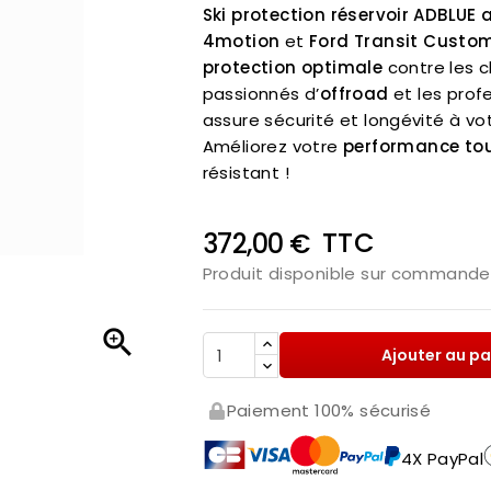
Ski protection réservoir ADBLU
4motion
et
Ford Transit Custo
protection optimale
contre les c
passionnés d’
offroad
et les prof
assure sécurité et longévité à vot
Améliorez votre
performance tou
résistant !
TTC
372,00 €
Produit disponible sur commande 

Ajouter au pa
Paiement 100% sécurisé
4X PayPal