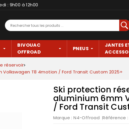
edi : 9h00 à 12h00
Rec
BIVOUAC
JANTES E
PNEUS
OFFROAD
ACCESSO
e réservoir
mm Volkswagen T8 4motion / Ford Transit Custom 2025+
Ski protection rés
aluminium 6mm V
/ Ford Transit Cu
Marque :
N4-Offroad
Référence