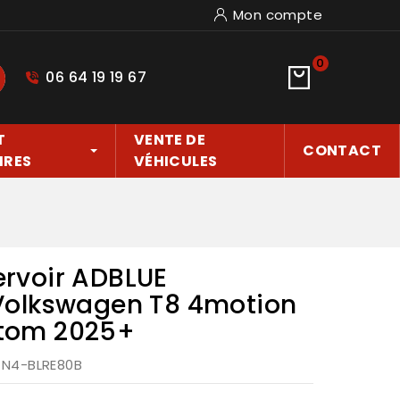
Mon compte
0
06 64 19 19 67
hercher
T
VENTE DE
CONTACT
IRES
VÉHICULES
ervoir ADBLUE
olkswagen T8 4motion
stom 2025+
: N4-BLRE80B