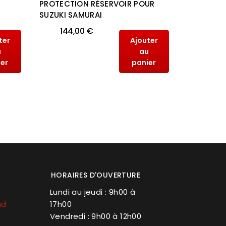
PROTECTION RÉSERVOIR POUR
Protectio
SUZUKI SAMURAI
Aluminiu
144,00 €
119,
ter
Ajouter
u
au
ier
panier
HORAIRES D'OUVERTURE
Lundi au jeudi : 9h00 à
nd
17h00
Vendredi : 9h00 à 12h00