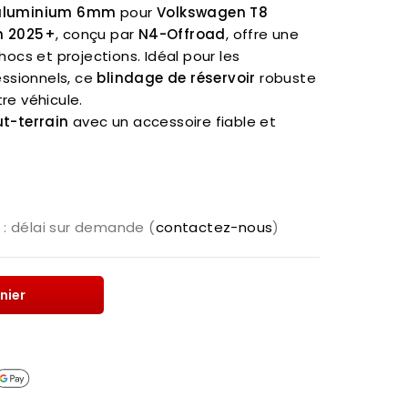
E aluminium 6mm
pour
Volkswagen T8
m 2025+
, conçu par
N4-Offroad
, offre une
hocs et projections. Idéal pour les
essionnels, ce
blindage de réservoir
robuste
re véhicule.
t-terrain
avec un accessoire fiable et
: délai sur demande (
contactez-nous
)
nier