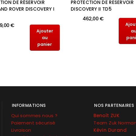
TION DE RÉSERVOIR
PROTECTION DE RESERVOIR
AND ROVER DISCOVERY I
DISCOVERY II TD5
462,00 €
Ajou
9,00 €
Ajouter
a
au
pan
panier
INFORMATIONS
NOS PARTENAIRES
Qui sommes nous ?
Benoît ZUK
Paiement sécurisé
Team Zuk Norma
Livraison
Kévin Durand