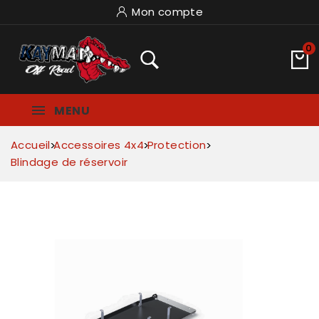
Mon compte
0
MENU
Accueil
Accessoires 4x4
Protection
Blindage de réservoir