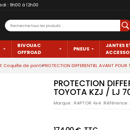
edi : 9h00 à 12h00
Rec
BIVOUAC
JANTES E
PNEUS
OFFROAD
ACCESSO
t Coquille de pont
PROTECTION DIFFERENTIEL AVANT POUR 
PROTECTION DIFFE
TOYOTA KZJ / LJ 
Marque :
RAPTOR 4x4
Référence
TTC