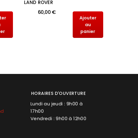
LAND ROVER
WOLF AXE
60,00 €
96,
ter
Ajouter
u
au
ier
panier
HORAIRES D'OUVERTURE
Lundi au jeudi : 9h00 à
nd
17h00
Vendredi : 9h00 à 12h00