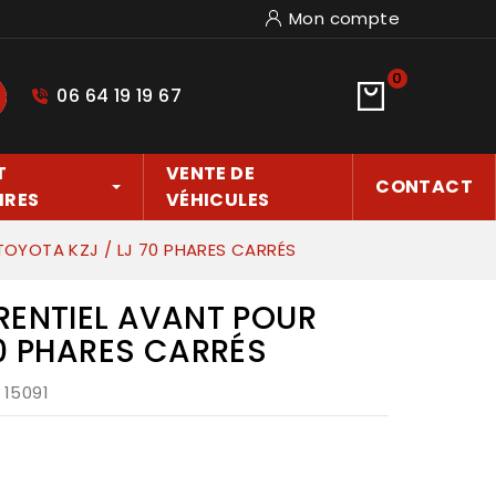
Mon compte
0
06 64 19 19 67
hercher
T
VENTE DE
CONTACT
IRES
VÉHICULES
TOYOTA KZJ / LJ 70 PHARES CARRÉS
RENTIEL AVANT POUR
70 PHARES CARRÉS
: 15091