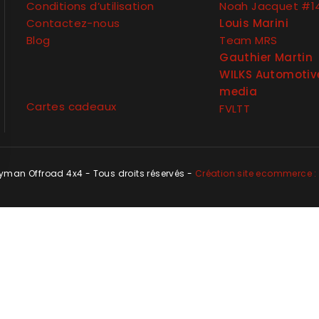
Conditions d’utilisation
Noah Jacquet #1
Contactez-nous
Louis Marini
Blog
Team MRS
Gauthier Martin
WILKS Automotiv
media
Cartes cadeaux
FVLTT
man Offroad 4x4 - Tous droits réservés -
Création site ecommerce : 