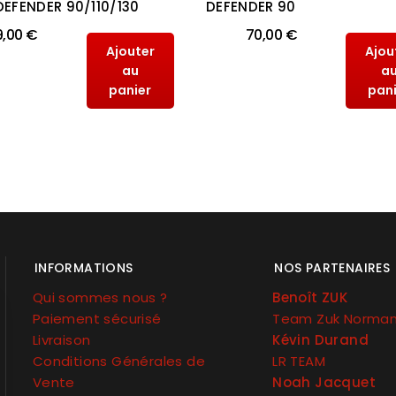
DEFENDER 90/110/130
DEFENDER 90
9,00 €
70,00 €
Ajouter
Ajou
au
a
panier
pan
INFORMATIONS
NOS PARTENAIRES
Qui sommes nous ?
Benoît ZUK
Paiement sécurisé
Team Zuk Norma
Livraison
Kévin Durand
Conditions Générales de
LR TEAM
Vente
Noah Jacquet