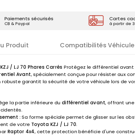
Paiements sécurisés
Cartes ca
CB & Paypal
à partir de 
Du Produit
Compatibilités Véhicule
 KZJ / LJ 70 Phares Carrés
Protégez le différentiel avan
rentiel Avant
, spécialement conçue pour résister aux cond
n robuste garantit la sécurité de votre véhicule lors de v
ège la partie inférieure du
différentiel avant
, offrant une
ccidentés.
ssement
: Sa forme spéciale permet de glisser sur les ob
ment de votre
Toyota KZJ / LJ 70
.
par
Raptor 4x4
, cette protection bénéficie d'une constru