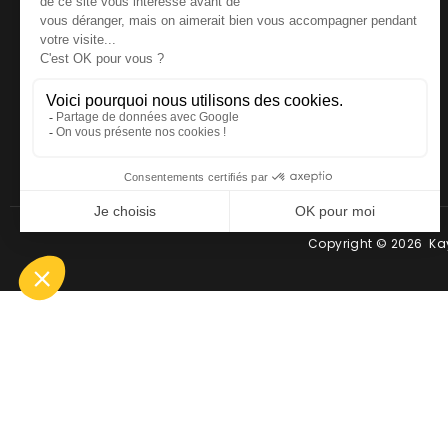
NOUS CONTACTER
Téléphone
:
06 64 19 19 67
Email
:
contact@kayman-
offroad.fr
Copyright © 2026 Kay