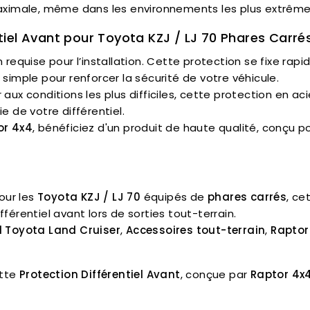
maximale, même dans les environnements les plus extrême
iel Avant pour Toyota KZJ / LJ 70 Phares Carrés
 requise pour l’installation. Cette protection se fixe rap
 simple pour renforcer la sécurité de votre véhicule.
 aux conditions les plus difficiles, cette protection en ac
e de votre différentiel.
or 4x4
, bénéficiez d'un produit de haute qualité, conçu p
our les
Toyota KZJ / LJ 70
équipés de
phares carrés
, ce
férentiel avant lors de sorties tout-terrain.
el Toyota Land Cruiser
,
Accessoires tout-terrain
,
Raptor
tte
Protection Différentiel Avant
, conçue par
Raptor 4x