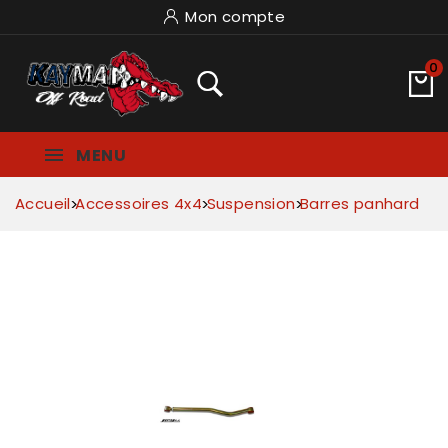
Mon compte
0
MENU
Accueil
Accessoires 4x4
Suspension
Barres panhard