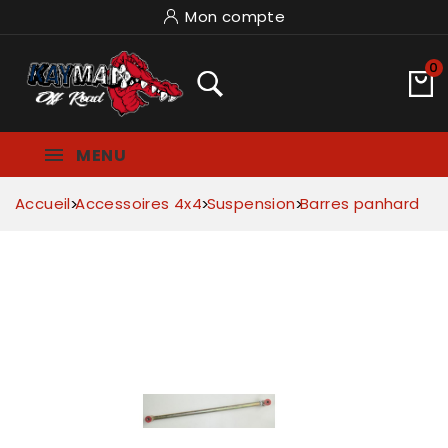
Mon compte
0
MENU
Accueil
Accessoires 4x4
Suspension
Barres panhard