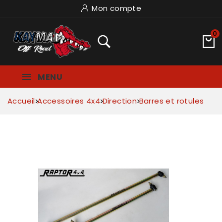
Mon compte
0
MENU
Accueil
Accessoires 4x4
Direction
Barres et rotules