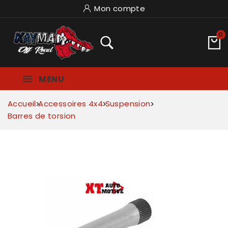
Mon compte
0
MENU
Accueil
Accessoires 4x4
Suspension
Barres de torsion