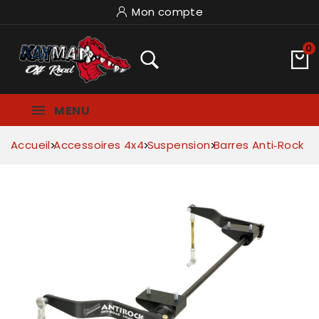
Mon compte
0
MENU
Accueil
Accessoires 4x4
Suspension
Barres Anti‑Rock