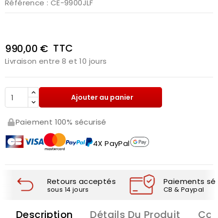
Référence
: CE-9900JLF
TTC
990,00 €
Livraison entre 8 et 10 jours
Ajouter au panier
Paiement 100% sécurisé
4X PayPal
Retours acceptés
Paiements séc
sous 14 jours
CB & Paypal
Description
Détails Du Produit
Com