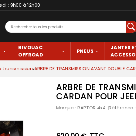
edi : 9h00 à 12h00
Rec
BIVOUAC
JANTES E
PNEUS
OFFROAD
ACCESSO
e transmission
ARBRE DE TRANSMISSION AVANT DOUBLE CA
ARBRE DE TRANSM
CARDAN POUR JEE
Marque :
RAPTOR 4x4
Référence
TTC