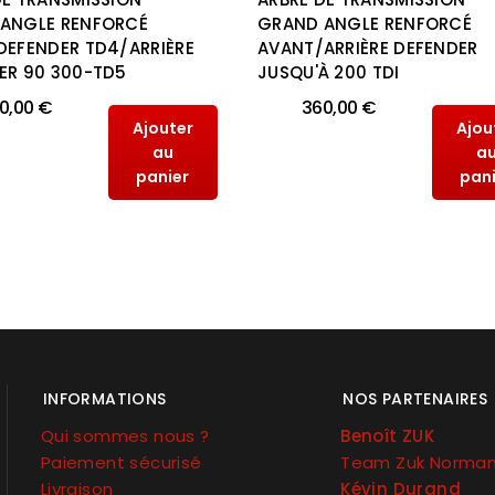
ANGLE RENFORCÉ
GRAND ANGLE RENFORCÉ
DEFENDER TD4/ARRIÈRE
AVANT/ARRIÈRE DEFENDER
ER 90 300-TD5
JUSQU'À 200 TDI
0,00 €
360,00 €
Ajouter
Ajou
au
a
panier
pan
INFORMATIONS
NOS PARTENAIRES
Qui sommes nous ?
Benoît ZUK
Paiement sécurisé
Team Zuk Norma
Livraison
Kévin Durand