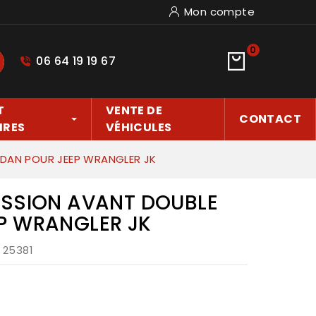
Mon compte
0
06 64 19 19 67
hercher
T
VENTE DE
CONTACT
IRES
VÉHICULES
RDAN POUR JEEP WRANGLER JK
ISSION AVANT DOUBLE
P WRANGLER JK
: 25381