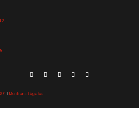
42
e
SFI
l
Mentions Légales