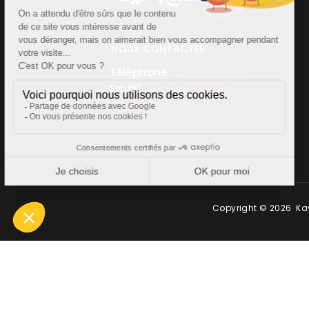
NOUS CONTACTER
Téléphone
:
06 64 19 19 67
Email
:
contact@kayman-
offroad.fr
Copyright © 2026 Kay