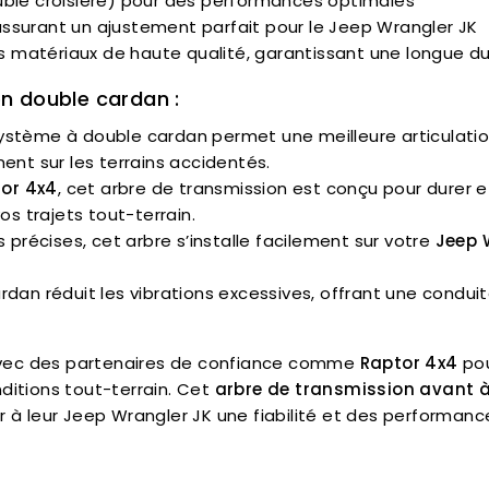
ble croisière) pour des performances optimales
assurant un ajustement parfait pour le Jeep Wrangler JK
es matériaux de haute qualité, garantissant une longue d
n double cardan :
système à double cardan permet une meilleure articulation
ent sur les terrains accidentés.
or 4x4
, cet arbre de transmission est conçu pour durer e
os trajets tout-terrain.
 précises, cet arbre s’installe facilement sur votre
Jeep 
rdan réduit les vibrations excessives, offrant une condui
 avec des partenaires de confiance comme
Raptor 4x4
pou
ditions tout-terrain. Cet
arbre de transmission avant 
r à leur Jeep Wrangler JK une fiabilité et des performanc