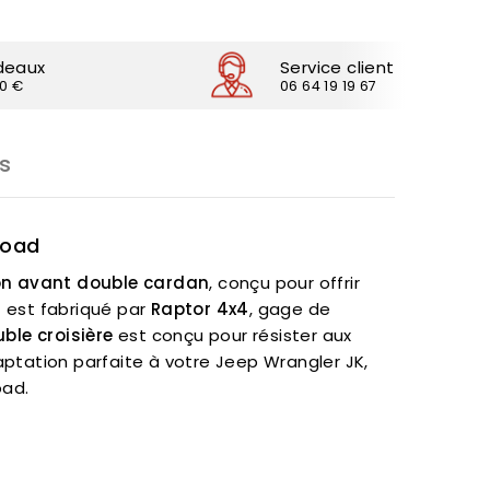
deaux
Service client
30 €
06 64 19 19 67
s
Road
on avant double cardan
, conçu pour offrir
t est fabriqué par
Raptor 4x4
, gage de
ble croisière
est conçu pour résister aux
daptation parfaite à votre Jeep Wrangler JK,
oad.