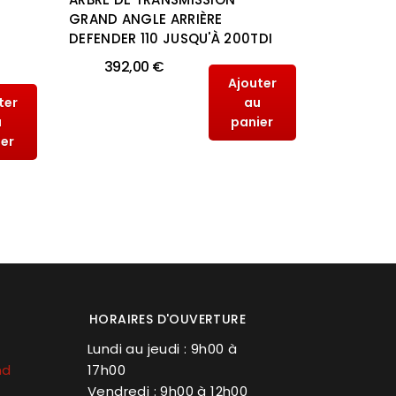
GRAND ANGLE ARRIÈRE
ARRIERE 
DEFENDER 110 JUSQU'À 200TDI
392,
392,00 €
Ajouter
ter
au
u
panier
ier
HORAIRES D'OUVERTURE
Lundi au jeudi : 9h00 à
nd
17h00
Vendredi : 9h00 à 12h00