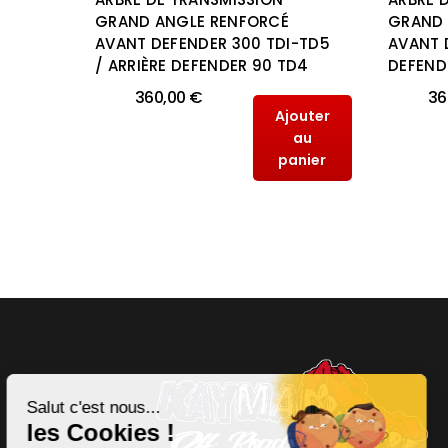
IM"
GRAND ANGLE RENFORCÉ
GRAND 
AVANT DEFENDER 300 TDI-TD5
AVANT 
/ ARRIÈRE DEFENDER 90 TD4
DEFEND
outer
au
360,00 €
36
anier
Ajouter
au
panier