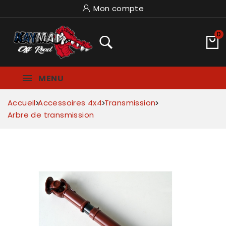
Mon compte
0
MENU
Accueil
Accessoires 4x4
Transmission
Arbre de transmission