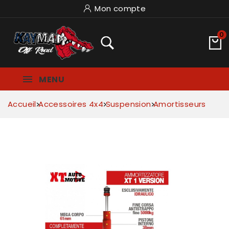
Mon compte
0
MENU
Accueil
Accessoires 4x4
Suspension
Amortisseurs