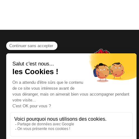
NOUS CONTACTER
Téléphone
:
06 64 19 19 67
Email
:
contact@kayman-
offroad.fr