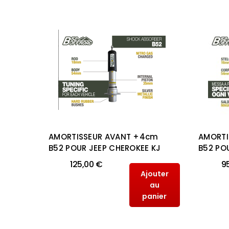
2
AMORTISSEUR AVANT +4cm
AMORTI
F300
B52 POUR JEEP CHEROKEE KJ
B52 PO
125,00 €
9
outer
Ajouter
au
au
anier
panier