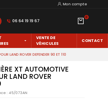
Mon compte
0
06 64 19 19 67
hercher
T
VENTE DE
CONTACT
IRES
VÉHICULES
OUR LAND ROVER DEFENDER 90 ET 110
IÈRE XT AUTOMOTIVE
OUR LAND ROVER
0
nce
: 45/073AN