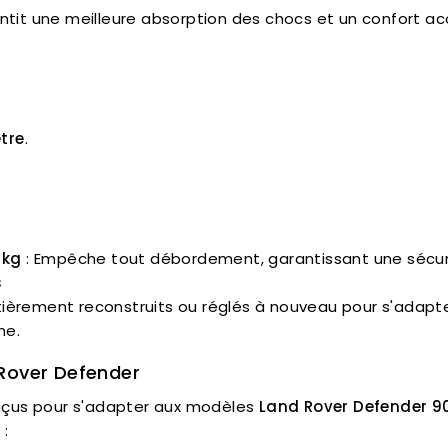
tit une meilleure absorption des chocs et un confort accr
tre
.
 kg
: Empêche tout débordement, garantissant une sécurit
s
èrement reconstruits ou réglés à nouveau pour s'adapter 
me.
 Rover Defender
nçus pour s'adapter aux modèles
Land Rover Defender 90
 :