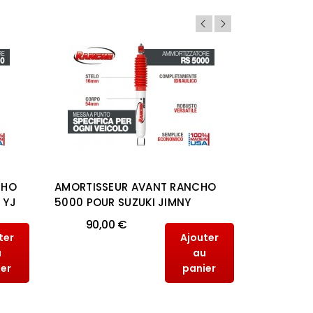
CHO
AMORTISSEUR AVANT RANCHO
AMORTISS
 YJ
5000 POUR SUZUKI JIMNY
5000 POU
90,00 €
90,
ter
Ajouter
u
au
ier
panier