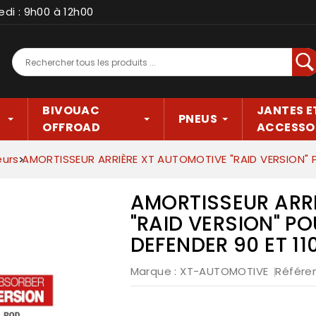
edi : 9h00 à 12h00
Rec
BIVOUAC
JANTES E
PNEUS
OFFROAD
ACCESSO
eurs
AMORTISSEUR ARRIÈRE XT AUTOMOTIVE "RAID VERSION" P
AMORTISSEUR ARR
"RAID VERSION" P
DEFENDER 90 ET 11
Marque :
XT-AUTOMOTIVE
Référe