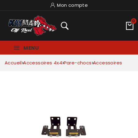
Mon compte
0
MENU
Accueil
Accessoires 4x4
Pare-chocs
Accessoires