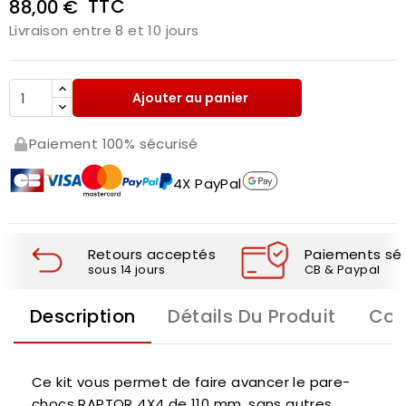
TTC
88,00 €
Livraison entre 8 et 10 jours
Ajouter au panier
Paiement 100% sécurisé
4X PayPal
Retours acceptés
Paiements séc
sous 14 jours
CB & Paypal
Description
Détails Du Produit
Com
Ce kit vous permet de faire avancer le pare-
chocs RAPTOR 4X4 de 110 mm. sans autres