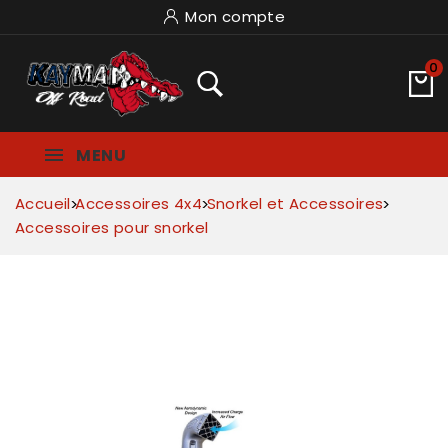
Mon compte
0
MENU
Accueil
Accessoires 4x4
Snorkel et Accessoires
Accessoires pour snorkel