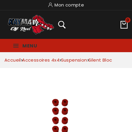
Mon compte
0
MENU
Accueil
Accessoires 4x4
Suspension
Silent Bloc