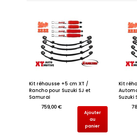
 B52
Kit réhausse +5 cm XT /
Kit réh
l
Rancho pour Suzuki SJ et
Automo
Samurai
Suzuki 
759,00 €
78
outer
Ajouter
au
au
anier
panier