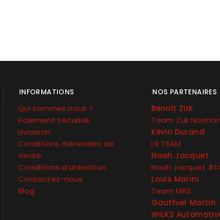
INFORMATIONS
NOS PARTENAIRES
Qui sommes nous ?
Benoît ZUK
Paiement sécurisé
Team Zuk Norma
Livraison
Kévin Durand
Conditions Générales de
LR TEAM
Vente
Noah Jacquet
Conditions d’utilisation
Noah Jacquet #1
Contactez-nous
Louis Marini
Blog
Team MRS
Gauthier Martin
WILKS Automotiv