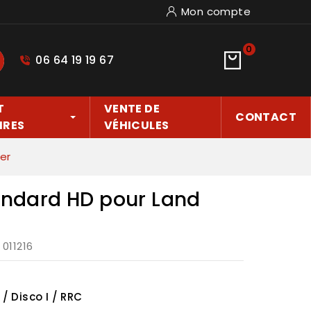
Mon compte
0
06 64 19 19 67
hercher
T
VENTE DE
CONTACT
IRES
VÉHICULES
er
andard HD pour Land
: 011216
/ Disco I / RRC