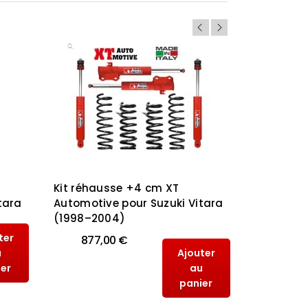
Kit réhausse +4 cm XT
KIT SILEN
tara
Automotive pour Suzuki Vitara
POLYURÉT
(1998–2004)
MITSUBISH
2015
ter
877,00 €
u
Ajouter
100,
ier
au
panier