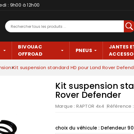
edi : 9h00 à 12h00
Rec
BIVOUAC
JANTES E
PNEUS
OFFROAD
ACCESSO
nsion
Kit suspension standard HD pour Land Rover Defend
Kit suspension st
Rover Defender
Marque :
RAPTOR 4x4
Référence
choix du véhicule : Defendeur 90 