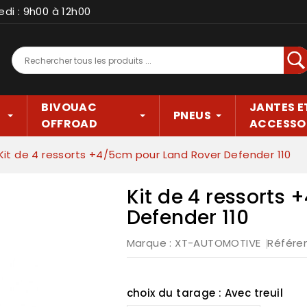
edi : 9h00 à 12h00
Rec
BIVOUAC
JANTES E
PNEUS
OFFROAD
ACCESSO
Kit de 4 ressorts +4/5cm pour Land Rover Defender 110
Kit de 4 ressorts
Defender 110
Marque :
XT-AUTOMOTIVE
Référe
choix du tarage : Avec treuil