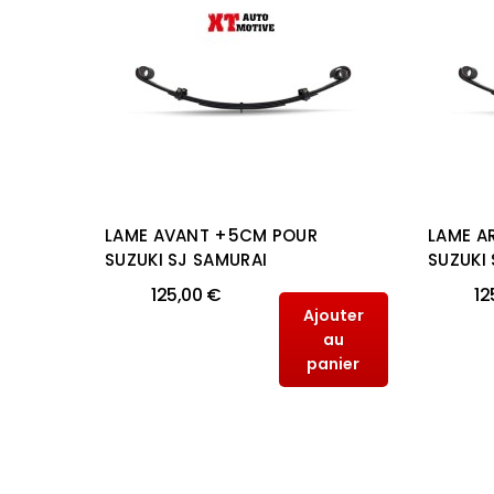
2CM
LAME AVANT +5CM POUR
LAME A
AN
SUZUKI SJ SAMURAI
SUZUKI
125,00 €
12
Ajouter
outer
au
au
panier
anier