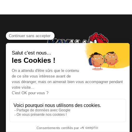
NOUS CONTACTER
Téléphone
:
06 64 19 19 67
Email
:
contact@kayman-
offroad.fr