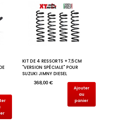
KIT DE 4 RESSORTS +7,5CM
KIT DE 4
DE
"VERSION SPÉCIALE" POUR
"VERSION 
SUZUKI JIMNY DIESEL
SUZUKI J
368,00 €
368,
Ajouter
au
ter
panier
u
ier