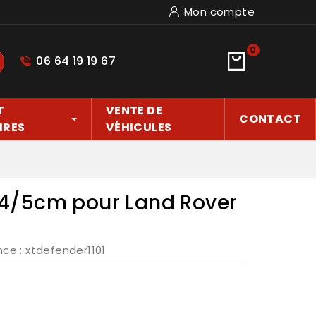
Mon compte
0
06 64 19 19 67
hercher
T
VENTE DE
CONTACT
IRES
VÉHICULES
 +4/5cm pour Land Rover
nce
: xtdefender1101