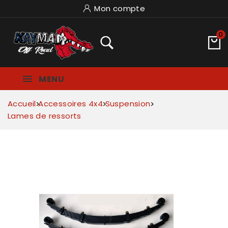
Mon compte
0
MENU
Accueil
Accessoires 4x4
Suspension
Lames de ressorts