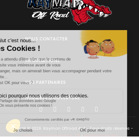
NOUS CONTACTER
INFORMATIONS
NOS PARTENAIRES
HORAIRES D'OUVERTURE
Copyright © 2026 Kayman Offroad 4x4 - Tous droits réservés -
Création site ecommerce : SFI
l
Mentions Légales