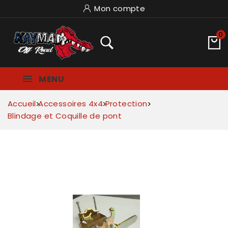
Mon compte
0
MENU
Accueil
Accessoires 4x4
Protection
Blindage et Coquille de pont