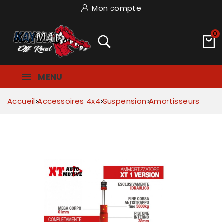
Mon compte
0
MENU
Accueil
Accessoires 4x4
Suspension
Amortisseurs