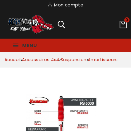
Mon compte
0
MENU
Accueil
Accessoires 4x4
Suspension
Amortisseurs