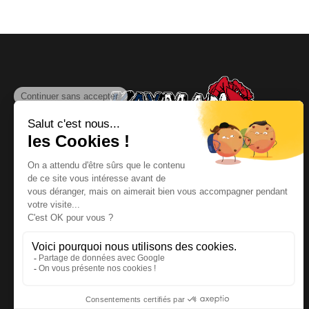
NOUS CONTACTER
Téléphone
:
06 64 19 19 67
Email
:
contact@kayman-
offroad.fr