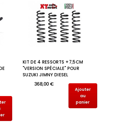
KIT DE 4 RESSORTS +7,5CM
KIT DE 4
DE
"VERSION SPÉCIALE" POUR
"VERSION 
SUZUKI JIMNY DIESEL
SUZUKI J
368,00 €
368,
Ajouter
au
ter
panier
u
ier