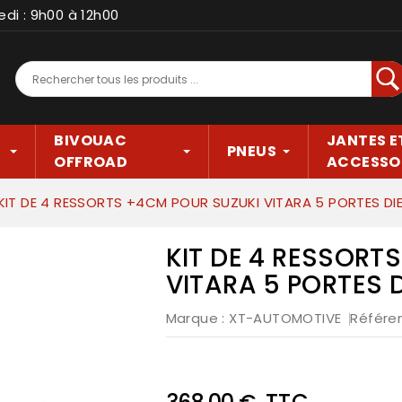
edi : 9h00 à 12h00
Rec
BIVOUAC
JANTES E
PNEUS
OFFROAD
ACCESSO
KIT DE 4 RESSORTS +4CM POUR SUZUKI VITARA 5 PORTES DIE
KIT DE 4 RESSORT
VITARA 5 PORTES D
Marque :
XT-AUTOMOTIVE
Référe
TTC