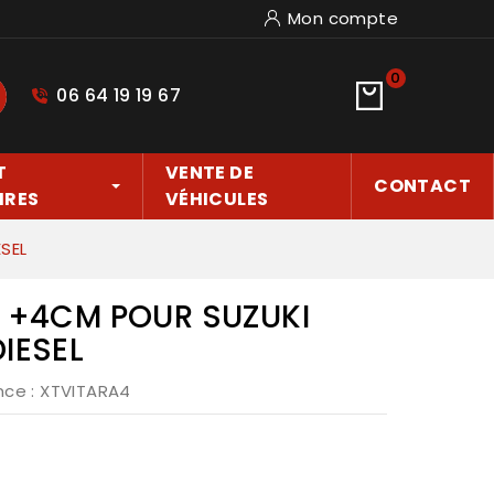
Mon compte
0
06 64 19 19 67
hercher
T
VENTE DE
CONTACT
IRES
VÉHICULES
SEL
S +4CM POUR SUZUKI
IESEL
nce
: XTVITARA4