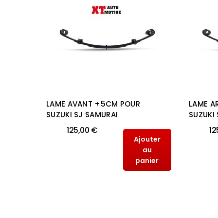
2CM
LAME AVANT +5CM POUR
LAME A
AN
SUZUKI SJ SAMURAI
SUZUKI
125,00 €
12
Ajouter
outer
au
au
panier
anier