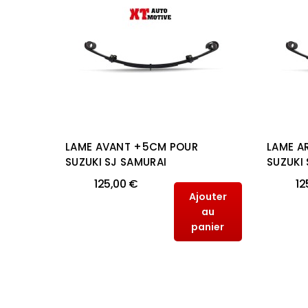
2CM
LAME AVANT +5CM POUR
LAME A
AN
SUZUKI SJ SAMURAI
SUZUKI
125,00 €
12
Ajouter
outer
au
au
panier
anier