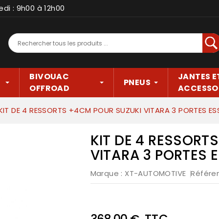
edi : 9h00 à 12h00
Rec
BIVOUAC
JANTES E
PNEUS
OFFROAD
ACCESSO
KIT DE 4 RESSORTS +4CM POUR SUZUKI VITARA 3 PORTES ESS
KIT DE 4 RESSORT
VITARA 3 PORTES E
Marque :
XT-AUTOMOTIVE
Référe
TTC