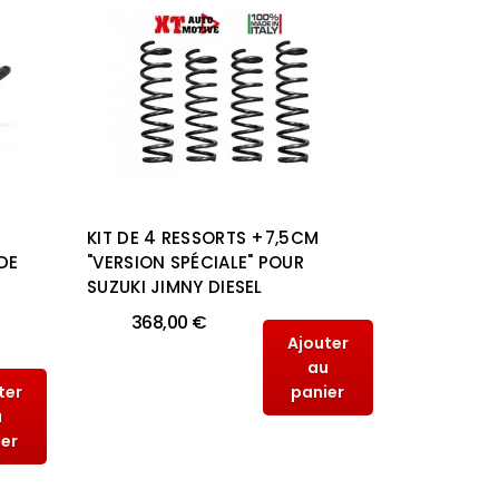
KIT DE 4 RESSORTS +7,5CM
KIT DE 4
DE
"VERSION SPÉCIALE" POUR
"VERSION 
SUZUKI JIMNY DIESEL
SUZUKI J
368,00 €
368,
Ajouter
au
ter
panier
u
ier