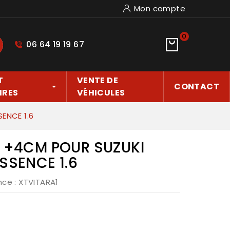
Mon compte
0
06 64 19 19 67
hercher
T
VENTE DE
CONTACT
IRES
VÉHICULES
ENCE 1.6
S +4CM POUR SUZUKI
SSENCE 1.6
nce
: XTVITARA1