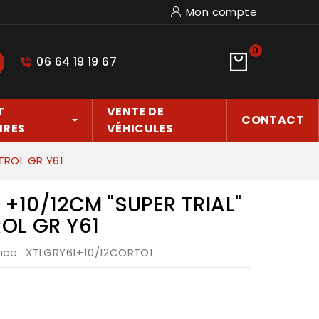
Mon compte
0
06 64 19 19 67
hercher
T
VENTE DE
CONTACT
IRES
VÉHICULES
TROL GR Y61
 +10/12CM "SUPER TRIAL"
OL GR Y61
nce
: XTLGRY61+10/12CORTO1