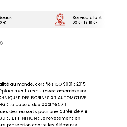
deaux
Service client
30 €
06 64 19 19 67
s
ité au monde, certifiés ISO 9001 : 2015.
éplacement accru
(avec amortisseurs
HNIQUES DES BOBINES XT AUTOMOTIVE :
NG :
La boucle des
bobines XT
ques des ressorts pour une
durée de vie
DRE ET FINITION :
Le revêtement en
nte protection contre les éléments