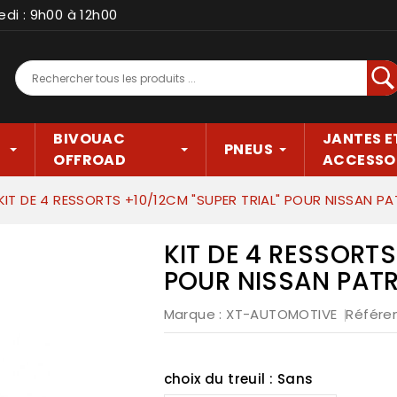
edi : 9h00 à 12h00
Rec
BIVOUAC
JANTES E
PNEUS
OFFROAD
ACCESSO
KIT DE 4 RESSORTS +10/12CM "SUPER TRIAL" POUR NISSAN PA
KIT DE 4 RESSORTS
POUR NISSAN PATR
Marque :
XT-AUTOMOTIVE
Référe
choix du treuil : Sans