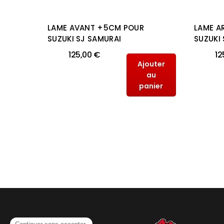
M POUR
LAME AVANT +5CM POUR
LAME A
ARES
SUZUKI SJ SAMURAI
SUZUKI
125,00 €
12
Ajouter
outer
au
au
panier
anier