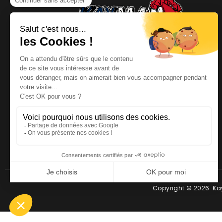
NOUS CONTACTER
Téléphone
:
06 64 19 19 67
Email
:
contact@kayman-
offroad.fr
Copyright © 2026 Kay