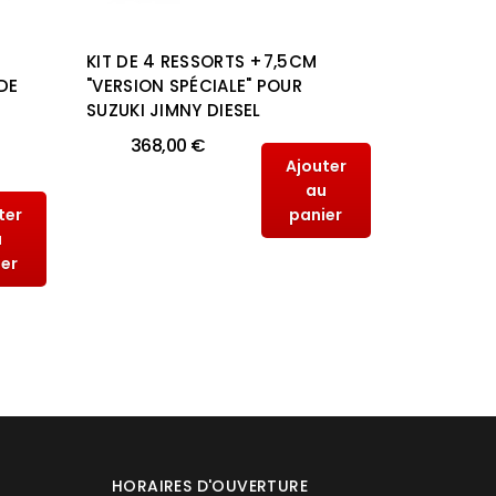
KIT DE 4 RESSORTS +7,5CM
KIT DE 4
DE
"VERSION SPÉCIALE" POUR
"VERSION 
SUZUKI JIMNY DIESEL
SUZUKI J
368,00 €
368,
Ajouter
au
ter
panier
u
ier
HORAIRES D'OUVERTURE