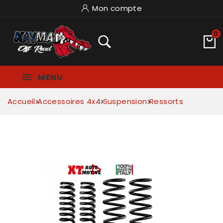
Mon compte
0
MENU
Accueil
Accessoires 4x4
Suspension
Ressorts