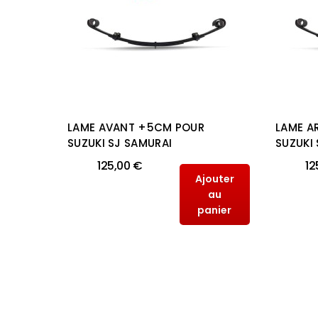
2CM
LAME AVANT +5CM POUR
LAME A
AN
SUZUKI SJ SAMURAI
SUZUKI
125,00 €
12
Ajouter
outer
au
au
panier
anier