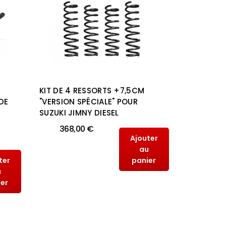
KIT DE 4 RESSORTS +7,5CM
KIT DE 4
DE
"VERSION SPÉCIALE" POUR
"VERSION 
SUZUKI JIMNY DIESEL
SUZUKI J
368,00 €
368,
Ajouter
au
ter
panier
u
ier