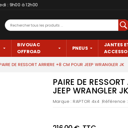
edi : 9h00 à 12h00
Rec
BIVOUAC
JANTES E
PNEUS
OFFROAD
ACCESSO
PAIRE DE RESSORT ARRIERE +8 CM POUR JEEP WRANGLER JK
PAIRE DE RESSORT
JEEP WRANGLER J
Marque :
RAPTOR 4x4
Référence
TTC