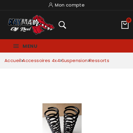
Mon compte
0
MENU
Accueil
Accessoires 4x4
Suspension
Ressorts