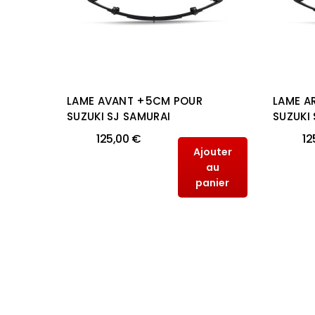
2CM
LAME AVANT +5CM POUR
LAME A
AN
SUZUKI SJ SAMURAI
SUZUKI
125,00 €
12
Ajouter
outer
au
au
panier
anier