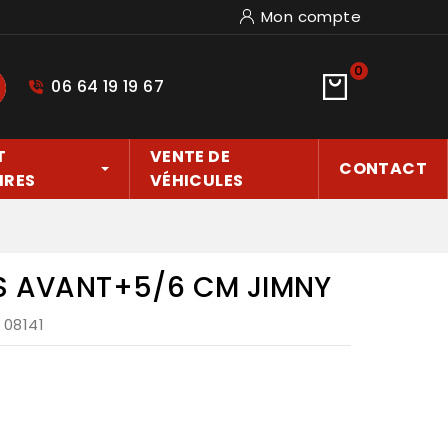
Mon compte
0
06 64 19 19 67
hercher
T
VENTE DE
CONTACT
IRES
VÉHICULES
TS AVANT+5/6 CM JIMNY
: 08141