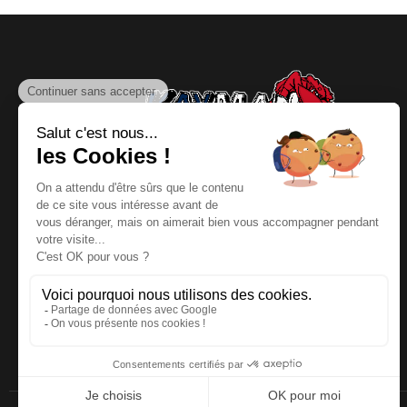
NOUS CONTACTER
Téléphone
:
06 64 19 19 67
Email
:
contact@kayman-
offroad.fr