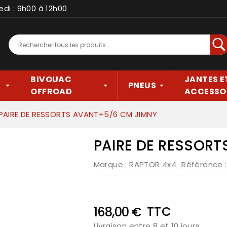
edi : 9h00 à 12h00
Rec
BIVOUAC
JANTES E
PNEUS
OFFROAD
ACCESSO
PAIRE DE RESSORTS AVANT+5/6 CM JIMNY
PAIRE DE RESSOR
Marque :
RAPTOR 4x4
Référence
TTC
168,00 €
Livraison entre 8 et 10 jours