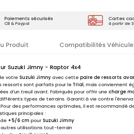
Paiements sécurisés
Cartes ca
CB & Paypal
à partir de 
Du Produit
Compatibilités Véhicule
ur Suzuki Jimny - Raptor 4x4
de votre
Suzuki Jimny
avec cette
paire de ressorts ava
s ressorts sont parfaits pour le
Trial
, mais conviennent ég
ées d’un treuil avant. Fabriqués pour offrir une
charge m
ifférents types de terrains. Garanti à vie contre l'énerva
e. Pour des performances optimales, il est recommandé de
stiques principales :
 de
+5/6 cm
pour
Suzuki Jimny
autres utilisations tout-terrain