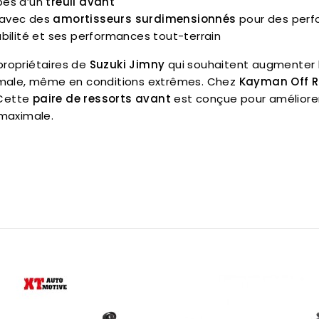
pés d’un
treuil avant
 avec des
amortisseurs surdimensionnés
pour des perf
abilité et ses performances tout-terrain
propriétaires de
Suzuki Jimny
qui souhaitent augmenter l
ptimale, même en conditions extrêmes. Chez
Kayman Off 
 Cette
paire de ressorts avant
est conçue pour améliorer
 maximale.