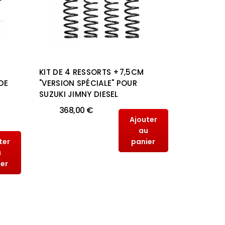
KIT DE 4 RESSORTS +7,5CM
KIT DE 4
DE
"VERSION SPÉCIALE" POUR
"VERSION 
SUZUKI JIMNY DIESEL
SUZUKI J
368,00 €
368,
Ajouter
au
ter
panier
u
ier