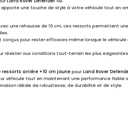
our
Land Rover Defender 110
.
 apporte une touche de style à votre véhicule tout en amél
Avec une rehausse de 10 cm, ces ressorts permettent un
les.
nt conçus pour rester efficaces même lorsque le véhicul
ur résister aux conditions tout-terrain les plus exigeante
e ressorts arrière +10 cm jaune
pour
Land Rover Defende
ur véhicule tout en maintenant une performance fiable s
inaison idéale de robustesse, de durabilité et de style.