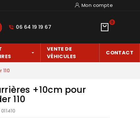
Mon compte
0
06 64 19 19 67
hercher
T
VENTE DE
CONTACT
IRES
VÉHICULES
 110
arrières +10cm pour
er 110
: 011410