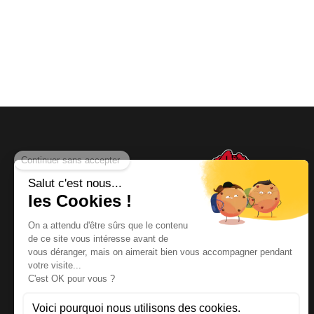
NOUS CONTACTER
Téléphone
:
06 64 19 19 67
Email
:
contact@kayman-