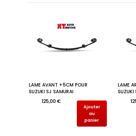
2CM
LAME AVANT +5CM POUR
LAME A
AN
SUZUKI SJ SAMURAI
SUZUKI
125,00 €
12
Ajouter
outer
au
au
panier
anier