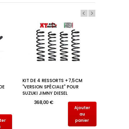
KIT DE 4 RESSORTS +7,5CM
KIT DE 4
DE
"VERSION SPÉCIALE" POUR
"VERSION 
SUZUKI JIMNY DIESEL
SUZUKI J
368,00 €
368,
Ajouter
au
ter
panier
u