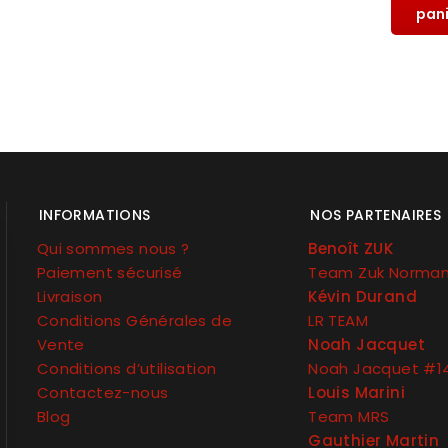
pan
INFORMATIONS
NOS PARTENAIRES
Qui sommes nous ?
Benoît ZUK
Paiement sécurisé
Team Zuk Norma
Livraison
Kévin Durand
Conditions Générales de
LR TEAM
Vente
Noah Jacquet
Conditions d’utilisation
Noah Jacquet #1
Contactez-nous
Louis Marini
Blog
Team MRS
Gauthier Martin