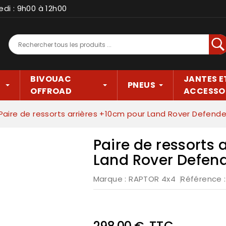
edi : 9h00 à 12h00
Rec
BIVOUAC
JANTES E
PNEUS
OFFROAD
ACCESSO
Paire de ressorts arrières +10cm pour Land Rover Defender
Paire de ressorts 
Land Rover Defend
Marque :
RAPTOR 4x4
Référence
TTC