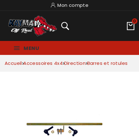
Mon compte
0
MENU
Accueil
Accessoires 4x4
Direction
Barres et rotules